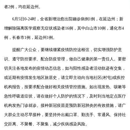
者2例，均在延边州。
6月5日0-24时，全省新增治愈出院确诊病例1例，在延边州；新
增解除隔离医学观察无症状感染者16例，其中白山市10例，通化市4
例，长春市1例，延边州1例。
提醒广大公众，要继续绷紧疫情防控这根弦，切实增强防护意
识、遵守防控要求、配合防疫管理，做自己健康的第一责任人。要密
切关注各地发布的疫情动态信息，如与阳性感染者活动轨迹有交集，
或近期有疫情发生地区旅居史，请立即主动向当地社区(村屯)或疾控
机构报告，按要求配合做好相关疫情管控措施。如出现发热、咳嗽等
急性呼吸道症状，请在做好个人防护的情况下，及时到当地定点医疗
机构发热门诊就诊。接种新冠疫苗是预防新冠肺炎的有效措施，请广
大群众主动尽早接种，要坚持外出戴口罩、勤洗手、常通风、保持社
交距离、不聚餐、不聚集，减少疾病感染风险。